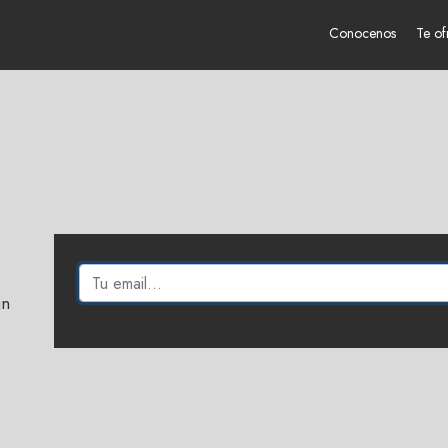
Conocenos
Te o
un